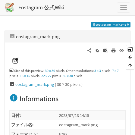
Eostagram 公式Wiki
eostagram_mark.png
eostagram_mark.png
Size of this preview:
30 × 30
pixels. Other resolutions:
3 × 3
pixels
7 × 7
pixels
15 × 15
pixels
22 × 22
pixels
30 × 30
pixels
eostagram_mark.png
( 30 × 30 pixels )
Informations
日付:
2023/07/13 14:15
ファイル名:
eostagram_mark.png
フォーマット:
PNG